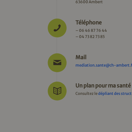
63600 Ambert
Téléphone
– 06 46 87 76 44
– 04 73 82 73 85
Mail
mediation.sante@ch-ambert.f
Un plan pour ma santé
Consultez le
dépliant des struct