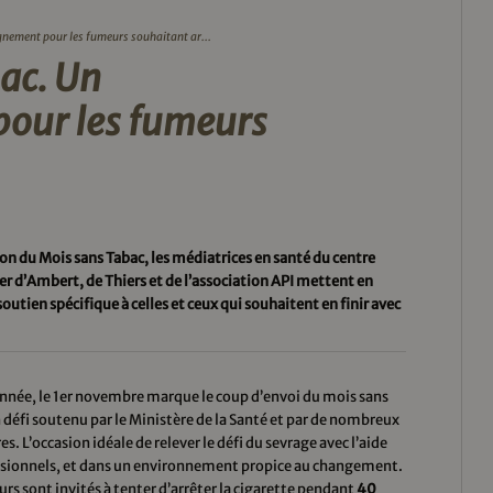
nement pour les fumeurs souhaitant ar...
ac. Un
our les fumeurs
ion du Mois sans Tabac, les médiatrices en santé du centre
er d’Ambert, de Thiers et de
l’association API mettent en
soutien spécifique à celles et ceux qui souhaitent en finir avec
nnée, le 1er novembre marque le coup d’envoi du mois sans
 défi soutenu par le Ministère de la Santé et par de nombreux
es. L’occasion idéale de relever le défi du sevrage avec l’aide
ssionnels, et dans un environnement propice au changement.
rs sont invités à tenter d’arrêter la cigarette pendant
40