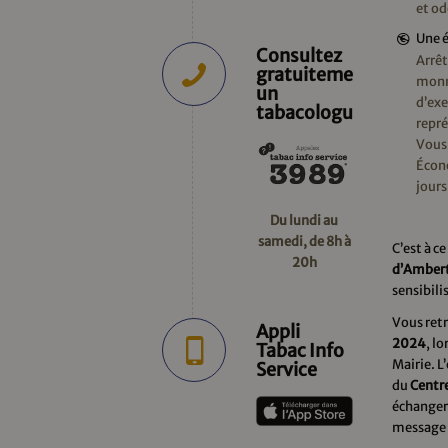
et od
Une 
Consultez
Arrêt
gratuitement
monna
un
d’exe
tabacologue
repr
Vous 
Écon
jours
Du lundi au
samedi, de 8h à
C’est à ce
20h
d’Ambert,
sensibili
Vous retr
Appli
2024
, lo
Tabac Info
Mairie. L
Service
du
Centr
échanger,
message 