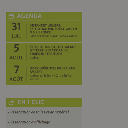
AGENDA
31
INSTANT ET LUMIÈRE.
EXPOSITION PHOTO ESTIVALE EN
MAIRIE RONDE
JUIL
Salle des expositions - Mairie ronde
5
L’EFFRITE : MICRO-FESTIVAL DES
LITTÉRATURES À L’ORAL DE
SEMER EN TERRITOIRE
AOÛT
Ambert
7
LES CONFÉRENCES DU GRAHLF À
AMBERT
Ambert en Scène - 10, rue Blaise
AOÛT
Pascal
EN 1 CLIC
Réservation de salles et de matériel
Réservation d’affichage