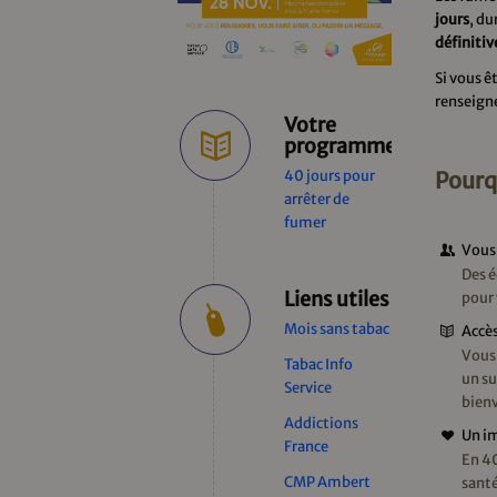
jours
, du
définiti
Si vous ê
renseigne
Votre
programme
40 jours pour
Pourq
arrêter de
fumer
Vous 
Des é
Liens utiles
pour
Mois sans tabac
Accès
Vous 
Tabac Info
un su
Service
bienv
Addictions
Un im
France
En 40
CMP Ambert
santé