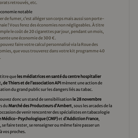
orats retrouvés, etc.
économie notable
er de fumer, c’est alléger son corps mais aussi son porte-
ie ! Vous ferez des économies non négligeables. À titre
mple le coût de 20 cigarettes par jour, pendant un mois,
ésente une économie de 300 €.
pouvez faire votre calcul personnalisé via la Roue des
omies, que vous trouverez dans votre kit programme 40
.
 titre que
les médiatrices en santé du centre hospitalier
 de Thiers et de
l’association API
mènent une action de
sation du grand public sur les dangers liés au tabac.
ouvez donc un stand de sensibilisation
le 28 novembre
rs du
Marché des Producteurs d’Ambert
, sous les arcades de la
’occasion de venir rencontrer des spécialistes en tabacologie
e Médico-Psychologique (CMP)
et
d’Addiction France
,
 se faire tester, se renseigner ou même faire passer un
à vos proches.