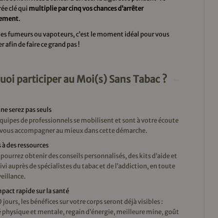
rée clé qui
multiplie par cinq vos chances d’arrêter
vement
.
tes fumeurs ou vapoteurs, c’est le moment idéal pour vous
r afin de faire ce grand pas !
uoi participer au Moi(s) Sans Tabac ?
ne serez pas seuls
quipes de professionnels se mobilisent et sont à votre écoute
 vous accompagner au mieux dans cette démarche.
 à des ressources
pourrez obtenir des conseils personnalisés, des kits d’aide et
ivi auprès de spécialistes du tabac et de l’addiction, en toute
eillance.
pact rapide sur la santé
 jours, les bénéfices sur votre corps seront déjà visibles :
 physique et mentale, regain d’énergie, meilleure mine, goût