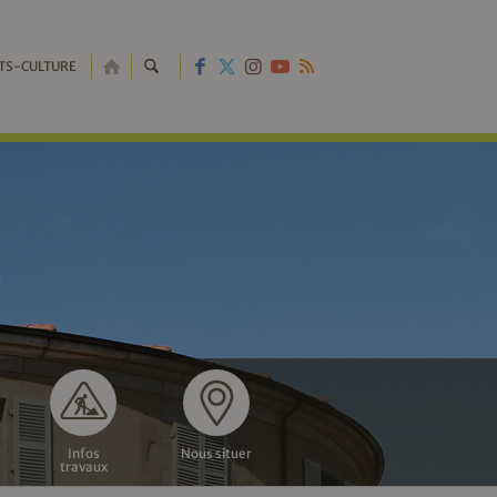
RETOUR
TS-CULTURE
À
L'ACCUEIL
Infos
Nous situer
travaux