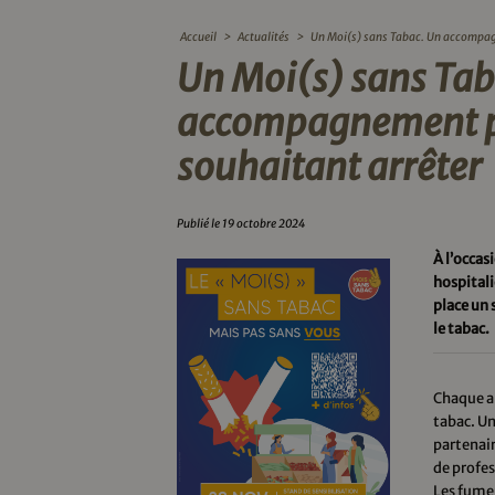
Accueil
>
Actualités
>
Un Moi(s) sans Tabac. Un accompag
Un Moi(s) sans Tab
accompagnement p
souhaitant arrêter
Publié le 19 octobre 2024
À l’occas
hospitali
place un 
le tabac.
Chaque a
tabac. Un
partenair
de profe
Les fumeu