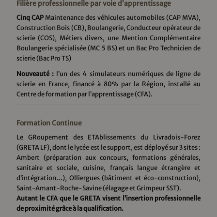
Filière professionnelle par voie d’apprentissage
Cinq CAP
Maintenance des véhicules automobiles (CAP MVA),
Construction Bois (CB), Boulangerie, Conducteur opérateur de
scierie (COS), Métiers divers, une Mention Complémentaire
Boulangerie spécialisée (MC 5 BS) et un Bac Pro Technicien de
scierie (Bac Pro TS)
Nouveauté :
l’un des 4 simulateurs numériques de ligne de
scierie en France, financé à 80% par la Région, installé au
Centre de formation par l’apprentissage (CFA).
Formation Continue
Le GRoupement des ETAblissements du Livradois-Forez
(GRETA LF), dont le lycée est le support, est déployé sur 3 sites :
Ambert (préparation aux concours, formations générales,
sanitaire et sociale, cuisine, français langue étrangère et
d’intégration…), Olliergues (bâtiment et éco-construction),
Saint-Amant-Roche-Savine (élagage et Grimpeur SST).
Autant le CFA que le GRETA visent l’insertion professionnelle
de proximité grâce à la qualification.