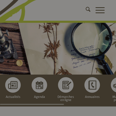
Actualités
Agenda
Démarches
Annuaires
Ma
en ligne
p