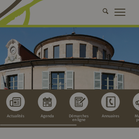
Actualités
Agenda
Démarches
Annuaires
Ma
en ligne
p