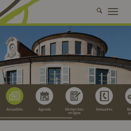
Actualités
Agenda
Démarches
Annuaires
Ma
en ligne
p