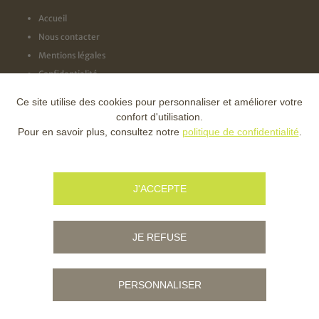
Accueil
Nous contacter
Mentions légales
Confidentialité
Ce site utilise des cookies pour personnaliser et améliorer votre
NOS LABELS
confort d'utilisation.
Pour en savoir plus, consultez notre
politique de confidentialité
.
NOS FINANCEURS
J'ACCEPTE
JE REFUSE
PERSONNALISER
© Copyright - Ville d'Ambert