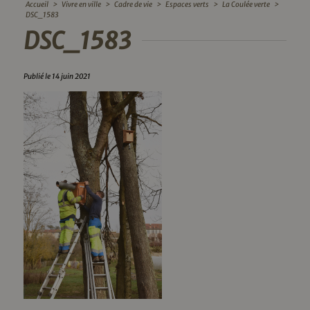
Accueil
>
Vivre en ville
>
Cadre de vie
>
Espaces verts
>
La Coulée verte
>
DSC_1583
DSC_1583
Publié le 14 juin 2021