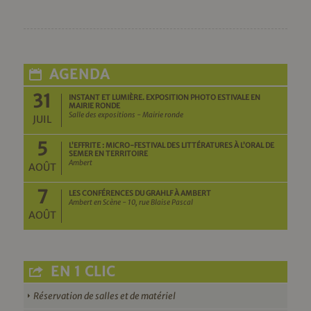
AGENDA
31
INSTANT ET LUMIÈRE. EXPOSITION PHOTO ESTIVALE EN
MAIRIE RONDE
Salle des expositions - Mairie ronde
JUIL
5
L’EFFRITE : MICRO-FESTIVAL DES LITTÉRATURES À L’ORAL DE
SEMER EN TERRITOIRE
Ambert
AOÛT
7
LES CONFÉRENCES DU GRAHLF À AMBERT
Ambert en Scène - 10, rue Blaise Pascal
AOÛT
EN 1 CLIC
Réservation de salles et de matériel