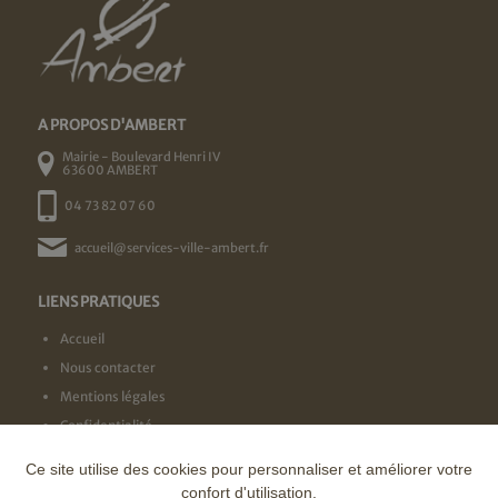
A PROPOS D'AMBERT
Mairie - Boulevard Henri IV
63600 AMBERT
04 73 82 07 60
accueil@services-ville-ambert.fr
LIENS PRATIQUES
Accueil
Nous contacter
Mentions légales
Confidentialité
Ce site utilise des cookies pour personnaliser et améliorer votre
NOS LABELS
confort d'utilisation.