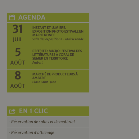
AGENDA
31
INSTANT ET LUMIÈRE.
EXPOSITION PHOTO ESTIVALE EN
MAIRIE RONDE
JUIL
Salle des expositions - Mairie ronde
5
L’EFFRITE : MICRO-FESTIVAL DES
LITTÉRATURES À L’ORAL DE
SEMER EN TERRITOIRE
AOÛT
Ambert
8
MARCHÉ DE PRODUCTEURS À
AMBERT
Place Saint-Jean
AOÛT
EN 1 CLIC
Réservation de salles et de matériel
Réservation d’affichage