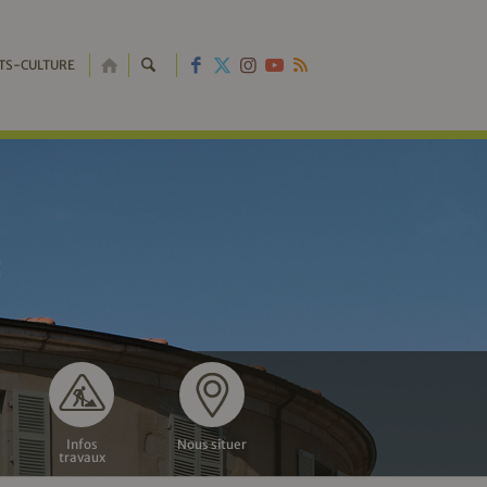
RETOUR
TS-CULTURE
À
L'ACCUEIL
Infos
Nous situer
travaux