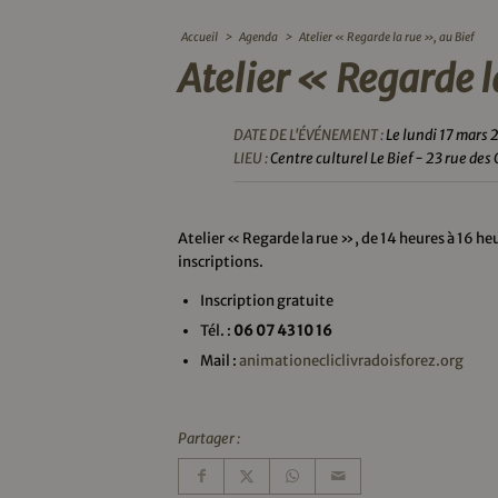
Accueil
>
Agenda
>
Atelier « Regarde la rue », au Bief
Atelier « Regarde l
DATE DE L'ÉVÉNEMENT :
Le lundi 17 mars
LIEU :
Centre culturel Le Bief - 23 rue de
Atelier « Regarde la rue », de 14 heures à 16 heu
inscriptions.
Inscription gratuite
Tél. :
06 07 43 10 16
Mail :
animationecliclivradoisforez.org
Partager :