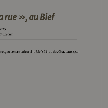
a rue », au Bief
 2025
s Chazeaux
res, au centre culturel le Bief (23 rue des Chazeaux), sur