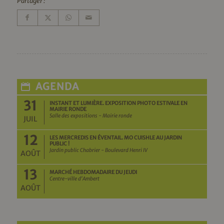
Partager :
AGENDA
31
INSTANT ET LUMIÈRE. EXPOSITION PHOTO ESTIVALE EN
MAIRIE RONDE
Salle des expositions - Mairie ronde
JUIL
12
LES MERCREDIS EN ÉVENTAIL. MO CUISHLE AU JARDIN
PUBLIC !
Jardin public Chabrier - Boulevard Henri IV
AOÛT
13
MARCHÉ HEBDOMADAIRE DU JEUDI
Centre-ville d'Ambert
AOÛT