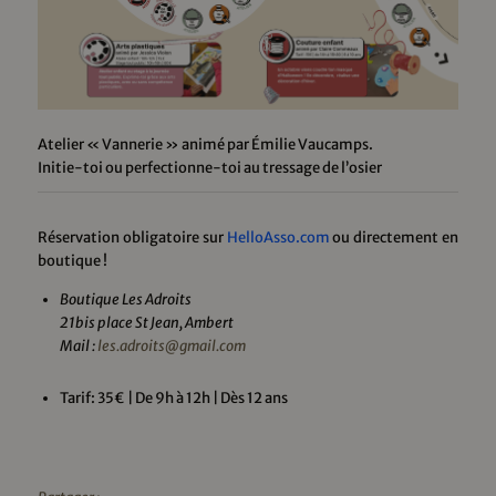
Atelier « Vannerie » animé par Émilie Vaucamps.
Initie-toi ou perfectionne-toi au tressage de l’osier
Réservation obligatoire sur
HelloAsso.com
ou directement en
boutique !
Boutique Les Adroits
21bis place St Jean, Ambert
Mail :
les.adroits@gmail.com
Tarif: 35€ | De 9h à 12h | Dès 12 ans