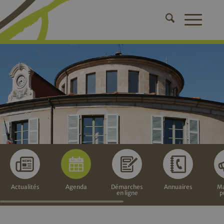
Actualités
Agenda
Démarches
Annuaires
Ma
en ligne
p