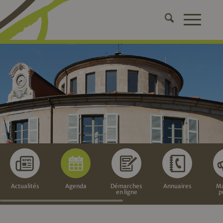
Actualités
Agenda
Démarches
Annuaires
Ma
en ligne
p