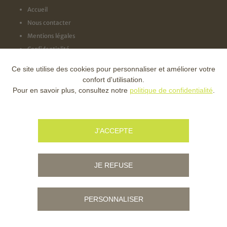
Accueil
Nous contacter
Mentions légales
Confidentialité
Ce site utilise des cookies pour personnaliser et améliorer votre
NOS LABELS
confort d'utilisation.
Pour en savoir plus, consultez notre
politique de confidentialité
.
NOS FINANCEURS
J'ACCEPTE
JE REFUSE
PERSONNALISER
© Copyright - Ville d'Ambert