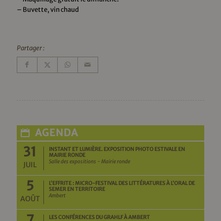
– Buvette, vin chaud
Partager :
AGENDA
31
INSTANT ET LUMIÈRE. EXPOSITION PHOTO ESTIVALE EN
MAIRIE RONDE
Salle des expositions - Mairie ronde
JUIL
5
L’EFFRITE : MICRO-FESTIVAL DES LITTÉRATURES À L’ORAL DE
SEMER EN TERRITOIRE
Ambert
AOÛT
7
LES CONFÉRENCES DU GRAHLF À AMBERT