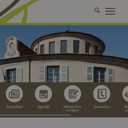
Actualités
Agenda
Démarches
Annuaires
Ma
en ligne
p