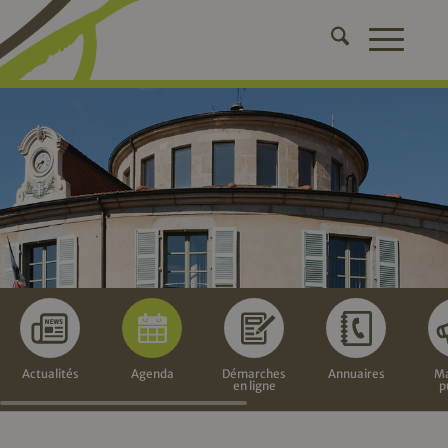
Actualités
Agenda
Démarches
Annuaires
Ma
en ligne
p