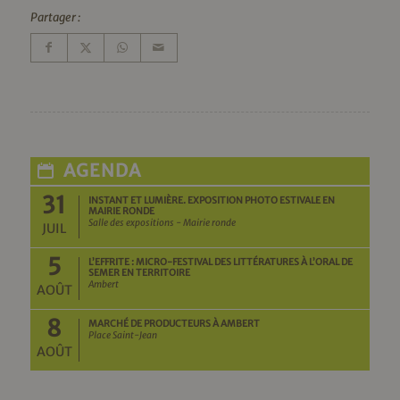
Partager :
AGENDA
31
INSTANT ET LUMIÈRE. EXPOSITION PHOTO ESTIVALE EN
MAIRIE RONDE
Salle des expositions - Mairie ronde
JUIL
5
L’EFFRITE : MICRO-FESTIVAL DES LITTÉRATURES À L’ORAL DE
SEMER EN TERRITOIRE
Ambert
AOÛT
8
MARCHÉ DE PRODUCTEURS À AMBERT
Place Saint-Jean
AOÛT