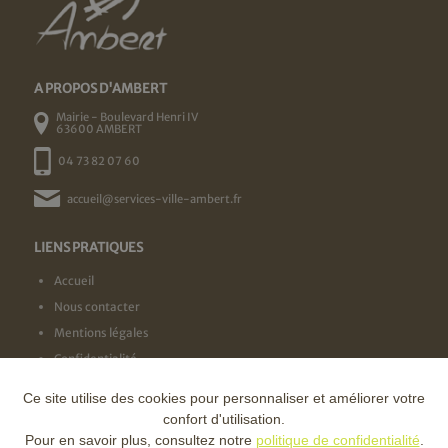
A PROPOS D'AMBERT
Mairie - Boulevard Henri IV
63600 AMBERT
04 73 82 07 60
accueil@services-ville-ambert.fr
LIENS PRATIQUES
Accueil
Nous contacter
Mentions légales
Confidentialité
Ce site utilise des cookies pour personnaliser et améliorer votre
NOS LABELS
confort d'utilisation.
Pour en savoir plus, consultez notre
politique de confidentialité
.