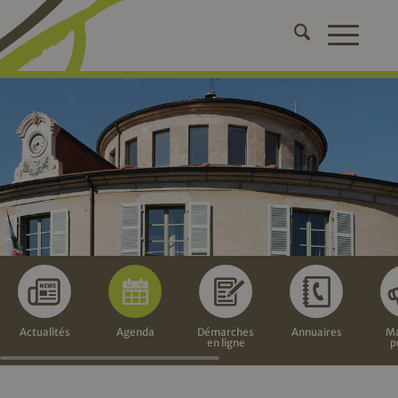
Actualités
Agenda
Démarches
Annuaires
Ma
en ligne
p