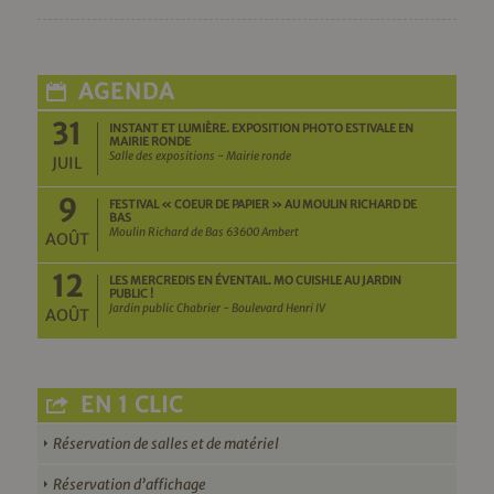
AGENDA
31
INSTANT ET LUMIÈRE. EXPOSITION PHOTO ESTIVALE EN
MAIRIE RONDE
Salle des expositions - Mairie ronde
JUIL
9
FESTIVAL « COEUR DE PAPIER » AU MOULIN RICHARD DE
BAS
Moulin Richard de Bas 63600 Ambert
AOÛT
12
LES MERCREDIS EN ÉVENTAIL. MO CUISHLE AU JARDIN
PUBLIC !
Jardin public Chabrier - Boulevard Henri IV
AOÛT
EN 1 CLIC
Réservation de salles et de matériel
Réservation d’affichage