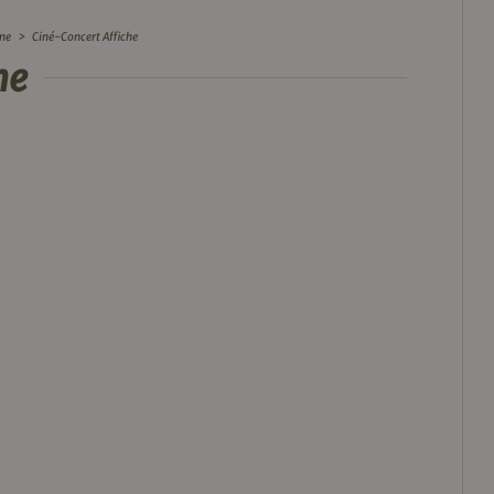
ène
>
Ciné-Concert Affiche
he