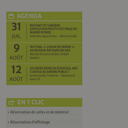
AGENDA
31
INSTANT ET LUMIÈRE.
EXPOSITION PHOTO ESTIVALE EN
MAIRIE RONDE
JUIL
Salle des expositions - Mairie ronde
9
FESTIVAL « COEUR DE PAPIER »
AU MOULIN RICHARD DE BAS
Moulin Richard de Bas 63600
AOÛT
Ambert
12
LES MERCREDIS EN ÉVENTAIL. MO
CUISHLE AU JARDIN PUBLIC !
Jardin public Chabrier - Boulevard
AOÛT
Henri IV
EN 1 CLIC
Réservation de salles et de matériel
Réservation d’affichage