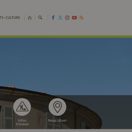
RETOUR
TS-CULTURE
À
L'ACCUEIL
Infos
Nous situer
travaux