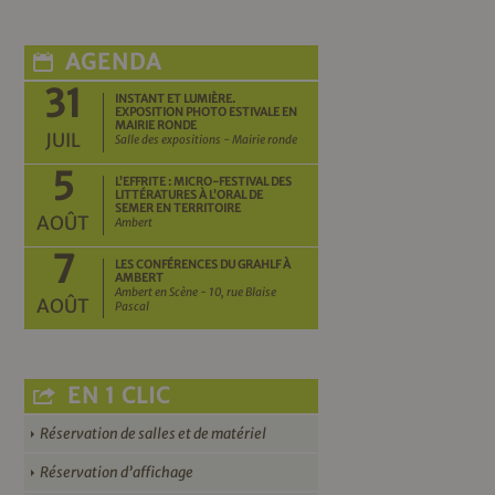
AGENDA
31
INSTANT ET LUMIÈRE.
EXPOSITION PHOTO ESTIVALE EN
MAIRIE RONDE
JUIL
Salle des expositions - Mairie ronde
5
L’EFFRITE : MICRO-FESTIVAL DES
LITTÉRATURES À L’ORAL DE
SEMER EN TERRITOIRE
AOÛT
Ambert
7
LES CONFÉRENCES DU GRAHLF À
AMBERT
Ambert en Scène - 10, rue Blaise
AOÛT
Pascal
EN 1 CLIC
Réservation de salles et de matériel
Réservation d’affichage