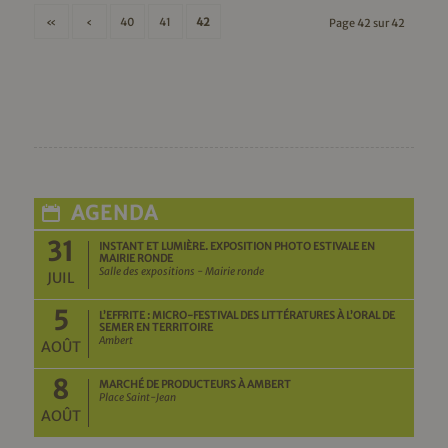
«
‹
40
41
42
Page 42 sur 42
AGENDA
31
INSTANT ET LUMIÈRE. EXPOSITION PHOTO ESTIVALE EN
MAIRIE RONDE
Salle des expositions - Mairie ronde
JUIL
5
L’EFFRITE : MICRO-FESTIVAL DES LITTÉRATURES À L’ORAL DE
SEMER EN TERRITOIRE
Ambert
AOÛT
8
MARCHÉ DE PRODUCTEURS À AMBERT
Place Saint-Jean
AOÛT