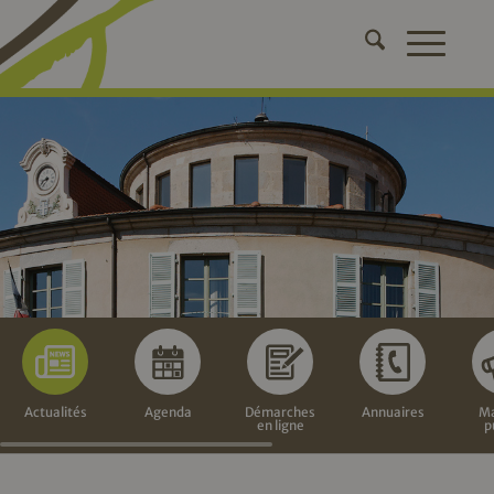
Actualités
Agenda
Démarches
Annuaires
Ma
en ligne
p