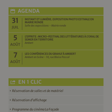
AGENDA
31
INSTANT ET LUMIÈRE. EXPOSITION PHOTO ESTIVALE EN
MAIRIE RONDE
Salle des expositions - Mairie ronde
JUIL
5
L’EFFRITE : MICRO-FESTIVAL DES LITTÉRATURES À L’ORAL DE
SEMER EN TERRITOIRE
Ambert
AOÛT
7
LES CONFÉRENCES DU GRAHLF À AMBERT
Ambert en Scène - 10, rue Blaise Pascal
AOÛT
EN 1 CLIC
Réservation de salles et de matériel
Réservation d’affichage
Programme du cinéma La Façade