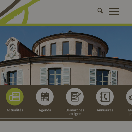
Actualités
Agenda
Démarches
Annuaires
Ma
en ligne
p