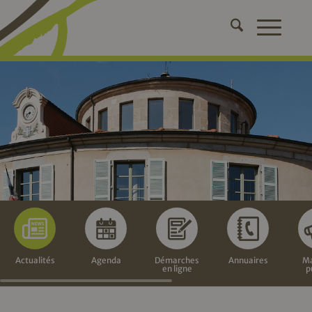
Actualités
Agenda
Démarches
Annuaires
Ma
en ligne
p