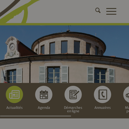
Actualités
Agenda
Démarches
Annuaires
Ma
en ligne
p