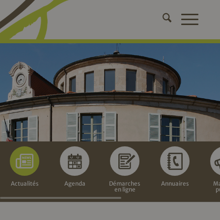
Actualités
Agenda
Démarches
Annuaires
Ma
en ligne
p