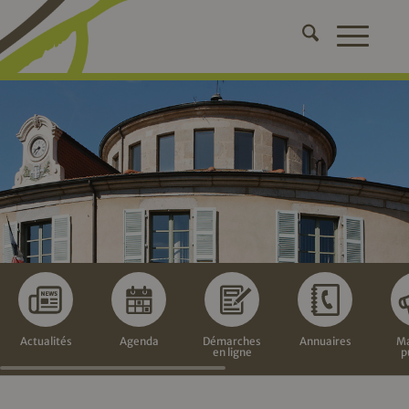
Actualités
Agenda
Démarches
Annuaires
Ma
en ligne
p