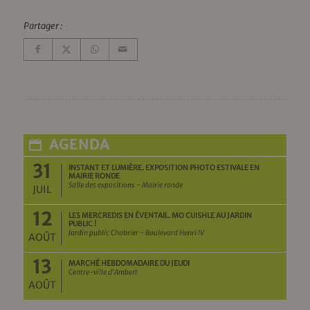
Partager :
AGENDA
31
INSTANT ET LUMIÈRE. EXPOSITION PHOTO ESTIVALE EN
MAIRIE RONDE
Salle des expositions - Mairie ronde
JUIL
12
LES MERCREDIS EN ÉVENTAIL. MO CUISHLE AU JARDIN
PUBLIC !
Jardin public Chabrier - Boulevard Henri IV
AOÛT
13
MARCHÉ HEBDOMADAIRE DU JEUDI
Centre-ville d'Ambert
AOÛT