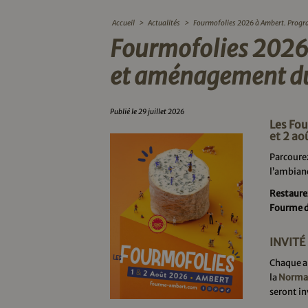
Accueil
>
Actualités
>
Fourmofolies 2026 à Ambert. Progr
Fourmofolies 202
et aménagement du
Publié le 29 juillet 2026
Les Fou
et 2 ao
Parcoure
l’ambian
Restaure
Fourme 
INVIT
Chaque an
la
Norman
seront in