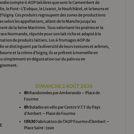
ndie compte 6 AOP laitières que sont le Camembert de
, le Pont-L’Evêque, le Livarot, le Neufchâtel, et le beurre et
d’Isigny. Ces produits regroupent des zones de productions
es selon les appellations, allant de la Manche jusqu’au
nt de la Seine Maritime. Tous valorisent les prairies et la
race Normande, réputée pour son lait riche et adapté à la
ation de produits laitiers. Les 4 fromages AOP de
 se distinguent par la diversité de leurs textures et arômes,
beurre et la crème d’Isigny, ils se prêtent à merveille en
ou simplement en dégustation sur du pain ou en
gnement.
DIMANCHE 2 AOÛT 2026
8h
Randonnées par Amberando – Place de
Fourme
8h
Balades en vélo par Centre V.T.T du Pays
d’Ambert – Place de Fourme
10h30
Fabrication de l’AOP Fourme d’Ambert –
IE
Place Saint-Jean