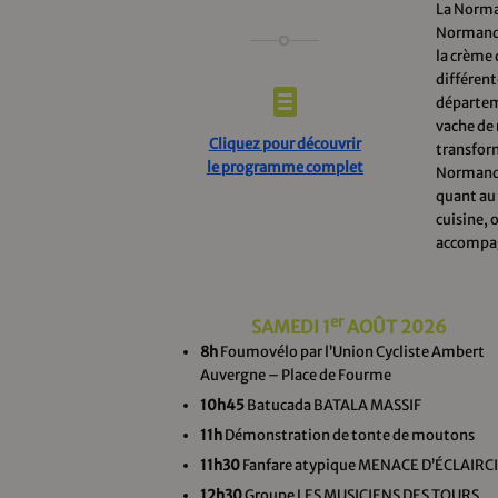
La Norma
Normandie
la crème 
différent
départeme
vache de 
Cliquez pour découvrir
transform
le programme complet
Normandie
quant au 
cuisine, 
accompa
er
SAMEDI 1
AOÛT 2026
8h
Foumovélo par l’Union Cycliste Ambert
Auvergne – Place de Fourme
10h45
Batucada BATALA MASSIF
11h
Démonstration de tonte de moutons
11h30
Fanfare atypique MENACE D’ÉCLAIRC
12h30
Groupe LES MUSICIENS DES TOURS