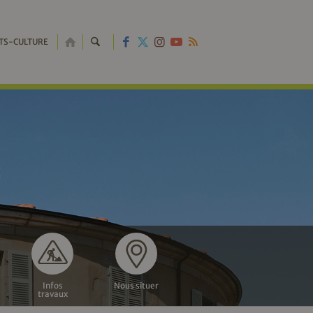
RETOUR
TS-CULTURE
À
L'ACCUEIL
Infos
Nous situer
travaux