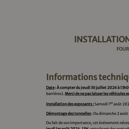
INSTALLATIO
FOUR
Informations techniq
Date
:
À compter du Jeudi
30 juillet 2026 à 13h
barrières).
Merci de ne pas laisser les véhicules
er
Installation des exposants :
Samedi 1
août 2026
Démontage des tonnelles
: Du dimanche 2 août 
Du fait de son importance, cet événement néce
jeudi 1er août 2024, 13H,
entraînant des perturb