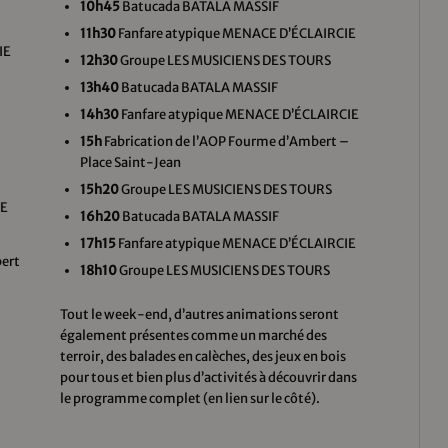
10h45
Batucada BATALA MASSIF
11h30
Fanfare atypique MENACE D’ÉCLAIRCIE
IE
12h30
Groupe LES MUSICIENS DES TOURS
–
13h40
Batucada BATALA MASSIF
14h30
Fanfare atypique MENACE D’ÉCLAIRCIE
15h
Fabrication de l’AOP Fourme d’Ambert –
Place Saint-Jean
15h20
Groupe LES MUSICIENS DES TOURS
IE
16h20
Batucada BATALA MASSIF
17h15
Fanfare atypique MENACE D’ÉCLAIRCIE
bert
18h10
Groupe LES MUSICIENS DES TOURS
Tout le week-end, d’autres animations seront
également présentes comme un marché des
terroir, des balades en calèches, des jeux en bois
pour tous et bien plus d’activités à découvrir dans
le programme complet (en lien sur le côté).