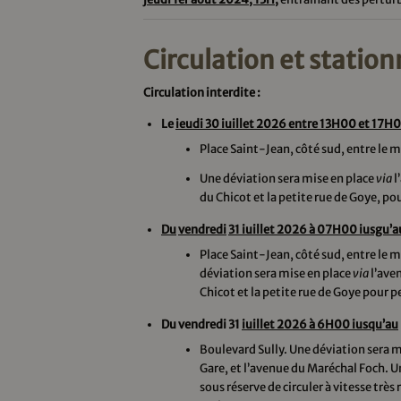
Circulation et statio
Circulation interdite :
Le
ieudi 30 iuillet 2026 entre 13H00 et 17H
Place Saint-Jean, côté sud, entre le
Une déviation sera mise en place
via
l
du Chicot et la petite rue de Goye, po
Du
vendredi
31 iuillet 2026 à 07H00 iusgu’a
Place Saint-Jean, côté sud, entre le
déviation sera mise en place
via
l’ave
Chicot et la petite rue de Goye pour p
Du vendredi 31
iuillet 2026 à 6H00 iusqu’au
Boulevard Sully. Une déviation sera m
Gare, et l’avenue du Maréchal Foch. Un 
sous réserve de circuler à vitesse très 