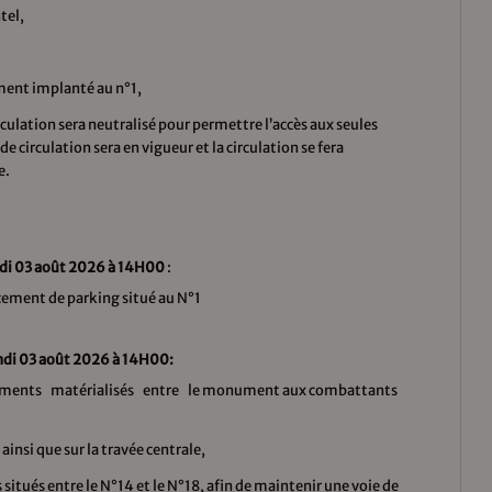
tel,
ment implanté au n°1,
irculation sera neutralisé pour permettre l’accès aux seules
e circulation sera en vigueur et la circulation se fera
e.
di 03 août 2026 à 14H00
:
acement de parking situé au N°1
ndi 03 août 2026 à 14H00:
ements matérialisés entre le monument aux combattants
 ainsi que sur la travée centrale,
situés entre le N°14 et le N°18, afin de maintenir une voie de