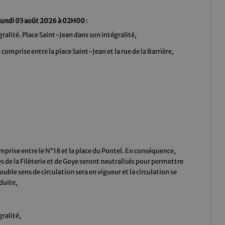
lundi 03 août 2026 à 02H00
:
égralité. Place Saint-Jean dans son intégralité,
comprise entre la place Saint-Jean et la rue de la Barrière,
omprise entre le N°18 et la place du Pontel. En conséquence,
es de la Filèterie et de Goye seront neutralisés pour permettre
ouble sens de circulation sera en vigueur et la circulation se
duite,
gralité,