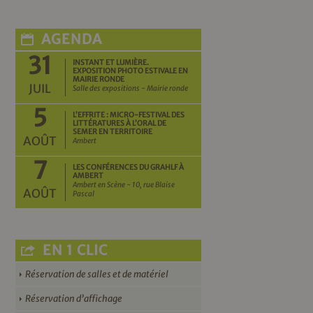
AGENDA
31
INSTANT ET LUMIÈRE.
EXPOSITION PHOTO ESTIVALE EN
MAIRIE RONDE
JUIL
Salle des expositions - Mairie ronde
5
L’EFFRITE : MICRO-FESTIVAL DES
LITTÉRATURES À L’ORAL DE
SEMER EN TERRITOIRE
AOÛT
Ambert
7
LES CONFÉRENCES DU GRAHLF À
AMBERT
Ambert en Scène - 10, rue Blaise
AOÛT
Pascal
EN 1 CLIC
Réservation de salles et de matériel
Réservation d’affichage