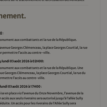
nnement.
00
:
 monument aux combattants et la rue de la République.
’avenue Georges Clémenceau, la place Georges Courtial, la rue
ur permettre l’accès au centre-ville.
u
lundi 03 août 2026 à 02H00:
 monument aux combattants et la rue de la République. Une
nue Georges Clémenceau, la place Georges Courtial, la rue du
ermettre l’accès au centre-ville.
lundi 03 août 2026 à 17H00
:
ise en place
via
l’avenue du Onze Novembre, l’avenue de la
accès aux seuls riverains sera autorisé jusqu’à l’allée Sully
réduite. Un accès pour les riverains de l’Allée Sully sera