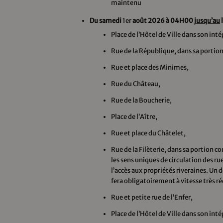
maintenu
Du samedi
1er
août 2026 à 04H00 j
usqu’au
Place de l’Hôtel de Ville dans son int
Rue de la République, dans sa portion 
Rue et place des Minimes,
Rue du Château,
Rue de la Boucherie,
Place de l’Aître,
Rue et place du Châtelet,
Rue de la Filèterie, dans sa portion c
les sens uniques de circulation des ru
l’accès aux propriétés riveraines. Un d
fera obligatoirement à vitesse très ré
Rue et petite rue de l’Enfer,
Place de l’Hôtel de Ville dans son inté