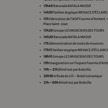
13h40
Batucada BATALA MASSIF
14h30
Fanfare atypique MENACE D’ÉCLAIRC
15h
Fabrication de l’AOP Fourme d’Ambert 
Place Saint-Jean
15h20
Groupe LES MUSICIENS DES TOURS
16h20
Batucada BATALA MASSIF
17h
Démonstration de tonte de moutons
17h15
Fanfare atypique MENACE D’ÉCLAIRC
18h10
Groupe LES MUSICIENS DES TOURS
19h
Inauguration sur l’espace Fourme d’Am
19h – 21h
Blind test par Bobzilla
20h30
A Roda do Lili – Brésil volcanique
21h – 00h
Blind test par Bobzilla