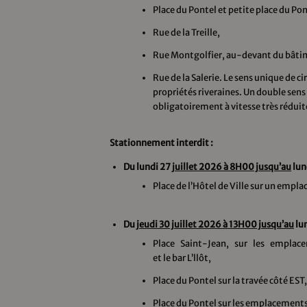
Place du Pontel et petite place du Pon
Rue de la Treille,
Rue Montgolfier, au-devant du bâti
Rue de la Salerie. Le sens unique de c
propriétés riveraines. Un double sens d
obligatoirement à vitesse très réduit
Stationnement interdit :
Du lundi 27
juillet 2026 à 8H00 jusqu’au
lun
Place de l’Hôtel de Ville sur un empl
Du
jeudi 30 juillet 2026 à 13H00 jusqu’au
lu
Place Saint-Jean, sur les emplac
et le bar L’llôt,
Place du Pontel sur la travée côté EST,
Place du Pontel sur les emplacements 