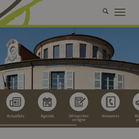
Actualités
Agenda
Démarches
Annuaires
Ma
en ligne
p