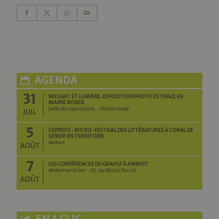
AGENDA
31
INSTANT ET LUMIÈRE. EXPOSITION PHOTO ESTIVALE EN
MAIRIE RONDE
Salle des expositions - Mairie ronde
JUIL
5
L’EFFRITE : MICRO-FESTIVAL DES LITTÉRATURES À L’ORAL DE
SEMER EN TERRITOIRE
Ambert
AOÛT
7
LES CONFÉRENCES DU GRAHLF À AMBERT
Ambert en Scène - 10, rue Blaise Pascal
AOÛT