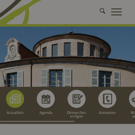
Actualités
Agenda
Démarches
Annuaires
Ma
en ligne
p