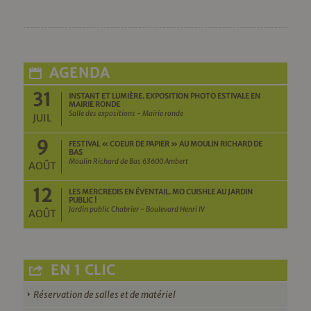
AGENDA
31
INSTANT ET LUMIÈRE. EXPOSITION PHOTO ESTIVALE EN
MAIRIE RONDE
Salle des expositions - Mairie ronde
JUIL
9
FESTIVAL « COEUR DE PAPIER » AU MOULIN RICHARD DE
BAS
Moulin Richard de Bas 63600 Ambert
AOÛT
12
LES MERCREDIS EN ÉVENTAIL. MO CUISHLE AU JARDIN
PUBLIC !
Jardin public Chabrier - Boulevard Henri IV
AOÛT
EN 1 CLIC
Réservation de salles et de matériel