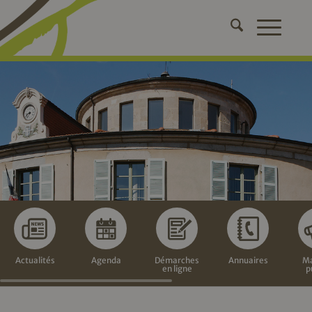
Actualités
Agenda
Démarches
Annuaires
Ma
en ligne
p