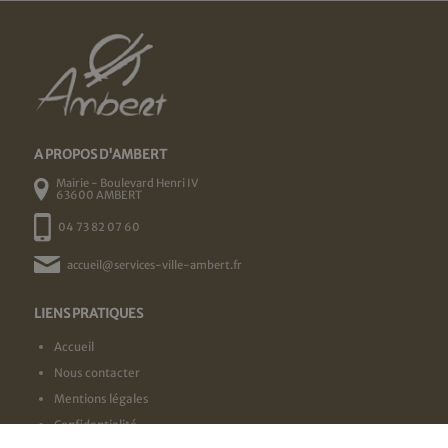
A PROPOS D'AMBERT
Mairie - Boulevard Henri IV
63600 AMBERT
04 73 82 07 60
accueil@services-ville-ambert.fr
LIENS PRATIQUES
Accueil
Nous contacter
Mentions légales
Confidentialité