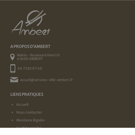
A PROPOS D'AMBERT
Mairie - Boulevard Henri IV
63600 AMBERT
04 73 82 07 60
accueil@services-ville-ambert.fr
LIENS PRATIQUES
Accueil
Nous contacter
Mentions légales
Confidentialité