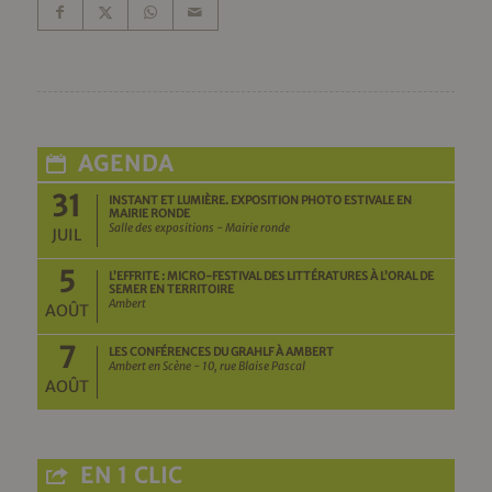
AGENDA
31
INSTANT ET LUMIÈRE. EXPOSITION PHOTO ESTIVALE EN
MAIRIE RONDE
Salle des expositions - Mairie ronde
JUIL
5
L’EFFRITE : MICRO-FESTIVAL DES LITTÉRATURES À L’ORAL DE
SEMER EN TERRITOIRE
Ambert
AOÛT
7
LES CONFÉRENCES DU GRAHLF À AMBERT
Ambert en Scène - 10, rue Blaise Pascal
AOÛT
EN 1 CLIC