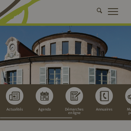
Actualités
Agenda
Démarches
Annuaires
Ma
en ligne
p