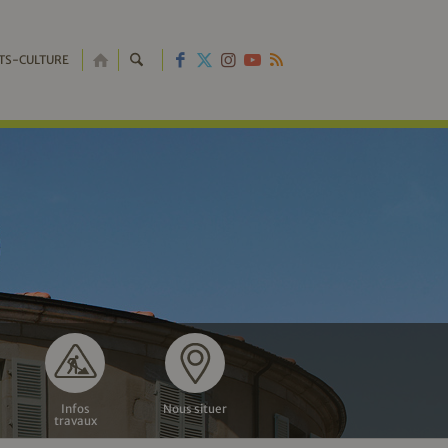
RETOUR
TS-CULTURE
À
L'ACCUEIL
Infos
Nous situer
travaux