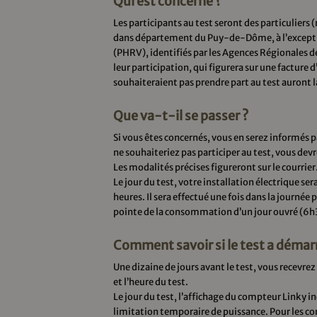
Qui est concerné ?
Les participants au test seront des particulier
dans département du Puy-de-Dôme, à l’exceptio
(PHRV), identifiés par les Agences Régionales de
leur participation, qui figurera sur une facture d
souhaiteraient pas prendre part au test auront la
Que va-t-il se passer ?
Si vous êtes concernés, vous en serez informés p
ne souhaiteriez pas participer au test, vous dev
Les modalités précises figureront sur le courrier
Le jour du test, votre installation électrique 
heures. Il sera effectué une fois dans la journé
pointe de la consommation d’un jour ouvré (
Comment savoir si le test a démar
Une dizaine de jours avant le test, vous recevrez
et l’heure du test.
Le jour du test, l’affichage du compteur Linky ind
limitation temporaire de puissance. Pour les con