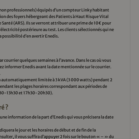
s (non professionnels) équipés d’un compteur Linky habitant
n des foyers hébergeant des Patients à Haut Risque Vital
 Santé (ARS). Ils se verront attribuer une prime de 10€ pour
’électricité postérieure au test. Les clients sélectionnés qui ne
 possibilité d’en avertir Enedis.
ar courrier quelques semaines à l’avance. Dans le cas où vous
rez informer Enedis avant la date mentionnée sur le courrier.
.
sera automatiquement limitée à 3 kVA (3 000 watts) pendant 2
e pendant les plages horaires correspondant aux périodes de
6h30-13h30 et 17h30-20h30).
ré ?
 une information de la part d’Enedis qui vous précisera la date
iquera le jour et les horaires de début et de fin de la
sulter, il vous suffira d’appuyer 2 fois sur le bouton « – » du