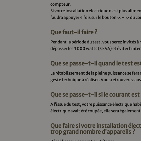
compteur.
Si votre installation électrique n’est plus alim
faudra appuyer 4 fois sur le bouton « – » du c
Que faut-il faire ?
Pendant la période du test, vous serez invités à r
dépasser les 3 000 watts (3 kVA) et éviter l’inter
Que se passe-t-il quand le test es
Le rétablissement de la pleine puissance se fe
geste technique à réaliser. Vous retrouverez aus
Que se passe-t-il si le courant e
À l’issue du test, votre puissance électrique ha
électrique avait été coupée, elle sera égaleme
Que faire si votre installation élec
trop grand nombre d’appareils ?