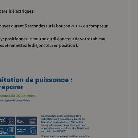
areils électriques.
appuyez durant 5 secondes sur le bouton « + » du compteur
y : positionnez le bouton du disjoncteur de votre tableau
s et remettez le disjoncteur en position I.