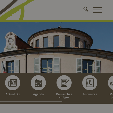
Actualités
Agenda
Démarches
Annuaires
Ma
en ligne
p