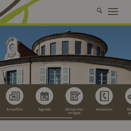
Actualités
Agenda
Démarches
Annuaires
Ma
en ligne
p