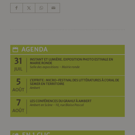
AGENDA
31
INSTANT ET LUMIÈRE. EXPOSITION PHOTO ESTIVALE EN
MAIRIE RONDE
Salle des expositions - Mairie ronde
JUIL
5
L’EFFRITE : MICRO-FESTIVAL DES LITTÉRATURES À L’ORAL DE
SEMER EN TERRITOIRE
Ambert
AOÛT
7
LES CONFÉRENCES DU GRAHLF À AMBERT
Ambert en Scène - 10, rue Blaise Pascal
AOÛT