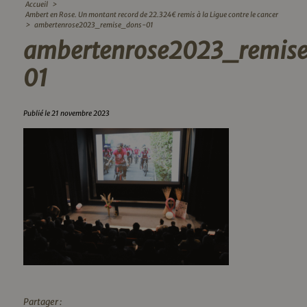
Accueil
>
Ambert en Rose. Un montant record de 22.324€ remis à la Ligue contre le cancer
>
ambertenrose2023_remise_dons-01
ambertenrose2023_remis
01
Publié le 21 novembre 2023
Partager :