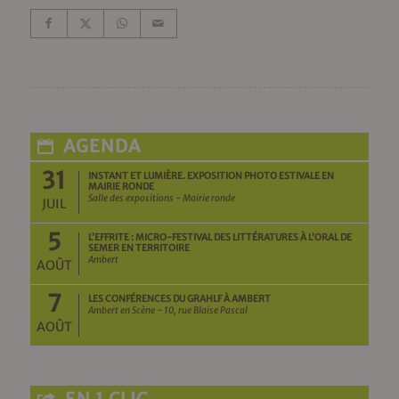
AGENDA
31
INSTANT ET LUMIÈRE. EXPOSITION PHOTO ESTIVALE EN
MAIRIE RONDE
Salle des expositions - Mairie ronde
JUIL
5
L’EFFRITE : MICRO-FESTIVAL DES LITTÉRATURES À L’ORAL DE
SEMER EN TERRITOIRE
Ambert
AOÛT
7
LES CONFÉRENCES DU GRAHLF À AMBERT
Ambert en Scène - 10, rue Blaise Pascal
AOÛT