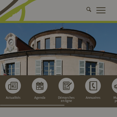
Actualités
Agenda
Démarches
Annuaires
Ma
en ligne
p