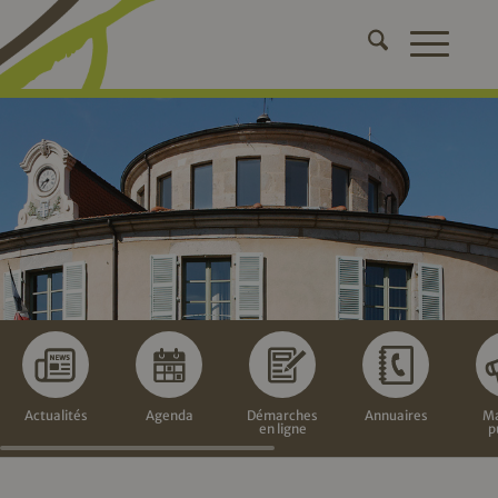
Actualités
Agenda
Démarches
Annuaires
Ma
en ligne
p