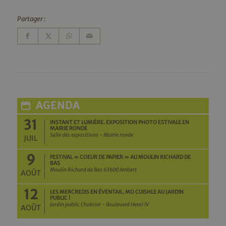
Partager :
AGENDA
31
INSTANT ET LUMIÈRE. EXPOSITION PHOTO ESTIVALE EN
MAIRIE RONDE
Salle des expositions - Mairie ronde
JUIL
9
FESTIVAL « COEUR DE PAPIER » AU MOULIN RICHARD DE
BAS
Moulin Richard de Bas 63600 Ambert
AOÛT
12
LES MERCREDIS EN ÉVENTAIL. MO CUISHLE AU JARDIN
PUBLIC !
Jardin public Chabrier - Boulevard Henri IV
AOÛT