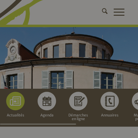
Actualités
Agenda
Démarches
Annuaires
Ma
en ligne
p