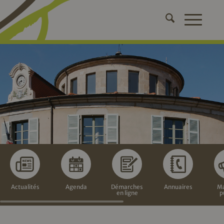
Actualités
Agenda
Démarches
Annuaires
Ma
en ligne
p