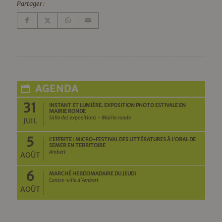
Partager :
AGENDA
31
INSTANT ET LUMIÈRE. EXPOSITION PHOTO ESTIVALE EN
MAIRIE RONDE
Salle des expositions - Mairie ronde
JUIL
5
L’EFFRITE : MICRO-FESTIVAL DES LITTÉRATURES À L’ORAL DE
SEMER EN TERRITOIRE
Ambert
AOÛT
6
MARCHÉ HEBDOMADAIRE DU JEUDI
Centre-ville d'Ambert
AOÛT