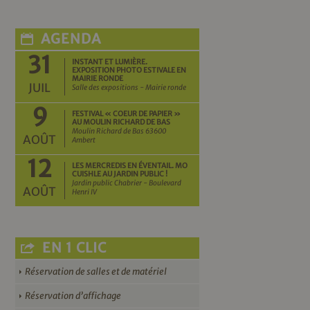
AGENDA
31
INSTANT ET LUMIÈRE.
EXPOSITION PHOTO ESTIVALE EN
MAIRIE RONDE
JUIL
Salle des expositions - Mairie ronde
9
FESTIVAL « COEUR DE PAPIER »
AU MOULIN RICHARD DE BAS
Moulin Richard de Bas 63600
AOÛT
Ambert
12
LES MERCREDIS EN ÉVENTAIL. MO
CUISHLE AU JARDIN PUBLIC !
Jardin public Chabrier - Boulevard
AOÛT
Henri IV
EN 1 CLIC
Réservation de salles et de matériel
Réservation d’affichage