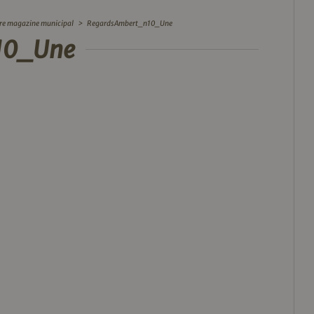
tre magazine municipal
>
RegardsAmbert_n10_Une
10_Une