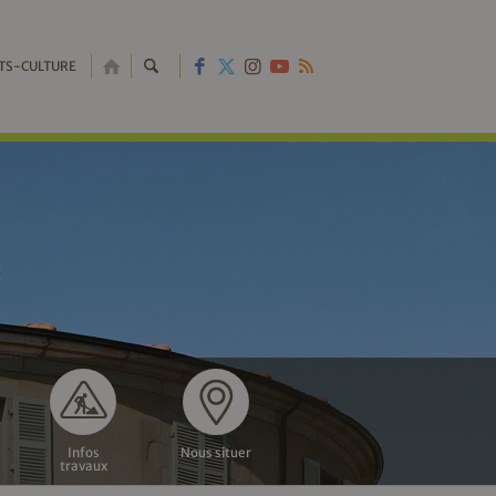
RETOUR
TS-CULTURE
À
L'ACCUEIL
Infos
Nous situer
travaux