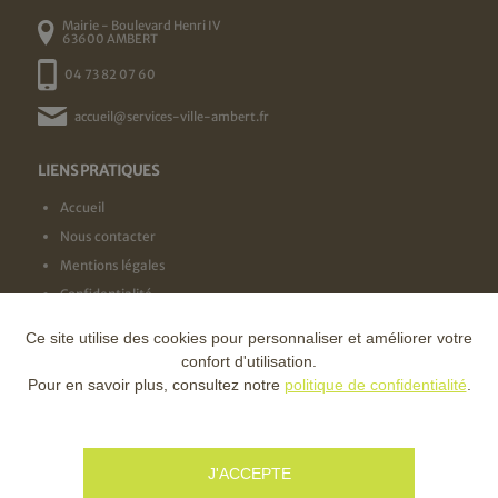
Mairie - Boulevard Henri IV
63600 AMBERT
04 73 82 07 60
accueil@services-ville-ambert.fr
LIENS PRATIQUES
Accueil
Nous contacter
Mentions légales
Confidentialité
Ce site utilise des cookies pour personnaliser et améliorer votre
NOS LABELS
confort d'utilisation.
Pour en savoir plus, consultez notre
politique de confidentialité
.
NOS FINANCEURS
J'ACCEPTE