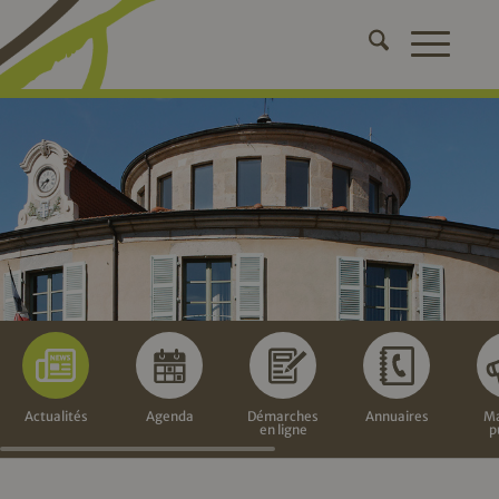
Actualités
Agenda
Démarches
Annuaires
Ma
en ligne
p