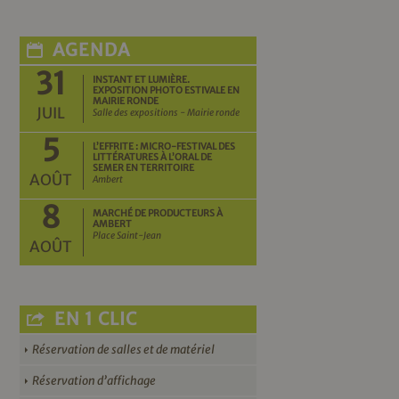
AGENDA
31
INSTANT ET LUMIÈRE.
EXPOSITION PHOTO ESTIVALE EN
MAIRIE RONDE
JUIL
Salle des expositions - Mairie ronde
5
L’EFFRITE : MICRO-FESTIVAL DES
LITTÉRATURES À L’ORAL DE
SEMER EN TERRITOIRE
AOÛT
Ambert
8
MARCHÉ DE PRODUCTEURS À
AMBERT
Place Saint-Jean
AOÛT
EN 1 CLIC
Réservation de salles et de matériel
Réservation d’affichage