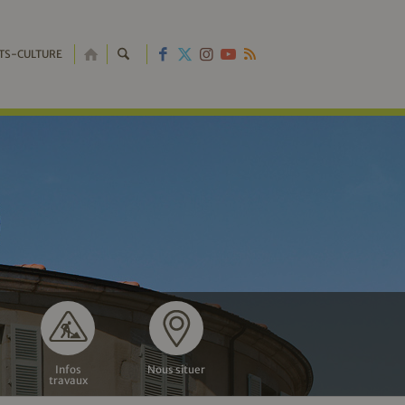
RETOUR
TS-CULTURE
À
L'ACCUEIL
Infos
Nous situer
travaux