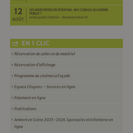
12
LES MERCREDIS EN ÉVENTAIL. MO CUISHLE AU JARDIN
PUBLIC !
Jardin public Chabrier - Boulevard Henri IV
AOÛT
EN 1 CLIC
Réservation de salles et de matériel
Réservation d’affichage
Programme du cinéma La Façade
Espace Citoyens – Services en ligne
Paiement en ligne
Publications
Ambert en Scène 2025-2026. Spectacles et billetterie en
ligne