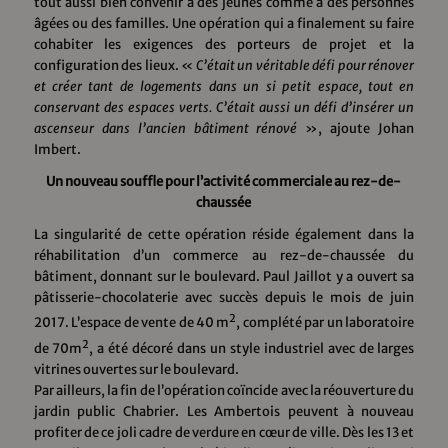
tout aussi bien convenir à des jeunes comme à des personnes
âgées ou des familles. Une opération qui a finalement su faire
cohabiter les exigences des porteurs de projet et la
configuration des lieux. «
C’était un véritable défi pour rénover
et créer tant de logements dans un si petit espace, tout en
conservant des espaces verts. C’était aussi un défi d’insérer un
ascenseur dans l’ancien bâtiment rénové
», ajoute Johan
Imbert.
Un nouveau souffle pour l’activité commerciale au rez-de-
chaussée
La singularité de cette opération réside également dans la
réhabilitation d’un commerce au rez-de-chaussée du
bâtiment, donnant sur le boulevard. Paul Jaillot y a ouvert sa
pâtisserie-chocolaterie avec succès depuis le mois de juin
2
2017. L’espace de vente de 40 m
, complété par un laboratoire
2
de 70m
, a été décoré dans un style industriel avec de larges
vitrines ouvertes sur le boulevard.
Par ailleurs, la fin de l’opération coïncide avec la réouverture du
jardin public Chabrier. Les Ambertois peuvent à nouveau
profiter de ce joli cadre de verdure en cœur de ville. Dès les 13 et