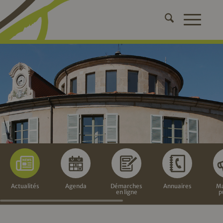
Actualités
Agenda
Démarches
Annuaires
Ma
en ligne
p