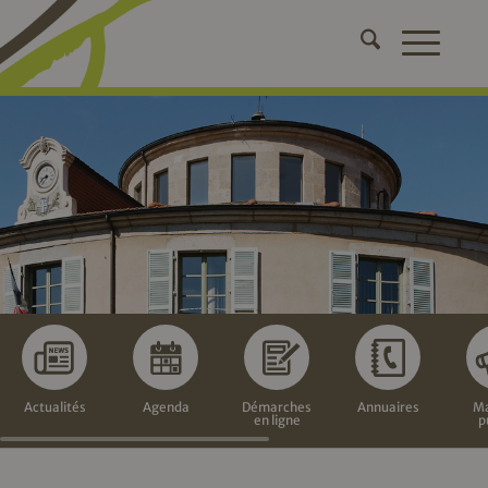
Actualités
Agenda
Démarches
Annuaires
Ma
en ligne
p