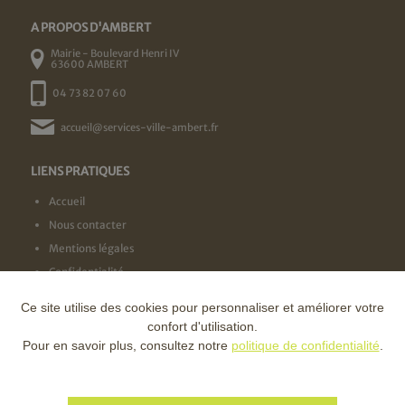
A PROPOS D'AMBERT
Mairie - Boulevard Henri IV
63600 AMBERT
04 73 82 07 60
accueil@services-ville-ambert.fr
LIENS PRATIQUES
Accueil
Nous contacter
Mentions légales
Confidentialité
Ce site utilise des cookies pour personnaliser et améliorer votre
NOS LABELS
confort d'utilisation.
Pour en savoir plus, consultez notre
politique de confidentialité
.
NOS FINANCEURS