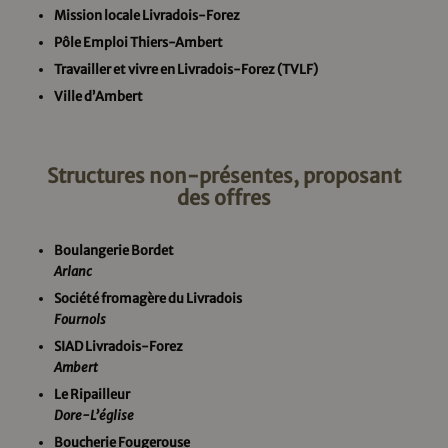
Mission locale Livradois-Forez
Pôle Emploi Thiers-Ambert
Travailler et vivre en Livradois-Forez (TVLF)
Ville d’Ambert
Structures non-présentes, proposant
des offres
Boulangerie Bordet
Arlanc
Société fromagère
du Livradois
Fournols
SIAD Livradois-Forez
Ambert
Le Ripailleur
Dore-L’église
Boucherie Fougerouse