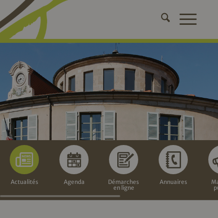
Actualités
Agenda
Démarches
Annuaires
Ma
en ligne
p