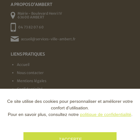
A PROPOS D'AMBERT
Mairie - Boulevard Henri IV
63600 AMBERT
04 73 82 07 60
accueil@services-ville-ambert.fr
LIENS PRATIQUES
Accueil
Nous contacter
Mentions légales
Confidentialité
Ce site utilise des cookies pour personnaliser et améliorer votre
NOS LABELS
confort d'utilisation.
Pour en savoir plus, consultez notre
politique de confidentialité
.
NOS FINANCEURS
J'ACCEPTE