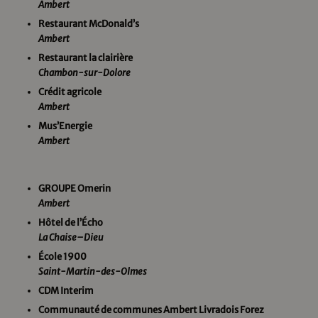
Ambert
Restaurant McDonald’s
Ambert
Restaurant la clairière
Chambon-sur-Dolore
Crédit agricole
Ambert
Mus’Energie
Ambert
GROUPE Omerin
Ambert
Hôtel de l’Écho
La
Chaise
–
Dieu
École 1900
Saint-Martin-des-Olmes
CDM Interim
Communauté de communes
Ambert Livradois Forez