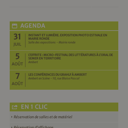
AGENDA
31
INSTANT ET LUMIÈRE. EXPOSITION PHOTO ESTIVALE EN
MAIRIE RONDE
Salle des expositions - Mairie ronde
JUIL
5
L’EFFRITE : MICRO-FESTIVAL DES LITTÉRATURES À L’ORAL DE
SEMER EN TERRITOIRE
Ambert
AOÛT
7
LES CONFÉRENCES DU GRAHLF À AMBERT
Ambert en Scène - 10, rue Blaise Pascal
AOÛT
EN 1 CLIC
Réservation de salles et de matériel
Réservation d’affichage