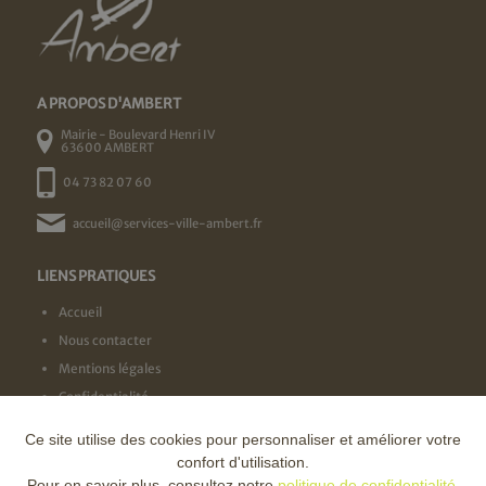
A PROPOS D'AMBERT
Mairie - Boulevard Henri IV
63600 AMBERT
04 73 82 07 60
accueil@services-ville-ambert.fr
LIENS PRATIQUES
Accueil
Nous contacter
Mentions légales
Confidentialité
Ce site utilise des cookies pour personnaliser et améliorer votre
NOS LABELS
confort d'utilisation.
Pour en savoir plus, consultez notre
politique de confidentialité
.