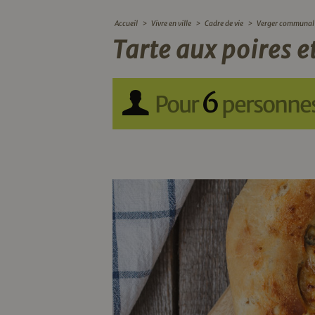
Accueil
>
Vivre en ville
>
Cadre de vie
>
Verger communal
Tarte aux poires 
6
Pour
personne