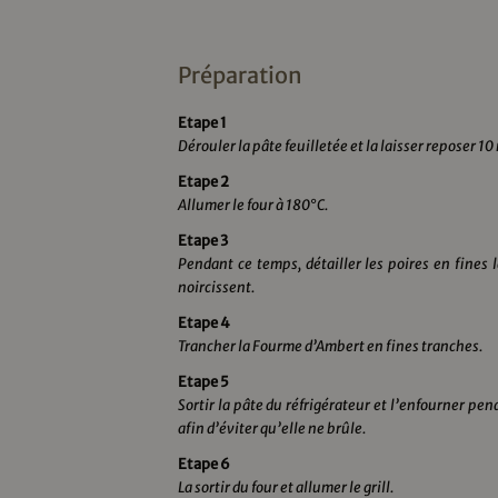
Préparation
Etape 1
Dérouler la pâte feuilletée et la laisser reposer 10
Etape 2
Allumer le four à 180°C.
Etape 3
Pendant ce temps, détailler les poires en fines l
noircissent.
Etape 4
Trancher la Fourme d’Ambert en fines tranches.
Etape 5
Sortir la pâte du réfrigérateur et l’enfourner p
afin d’éviter qu’elle ne brûle.
Etape 6
La sortir du four et allumer le grill.