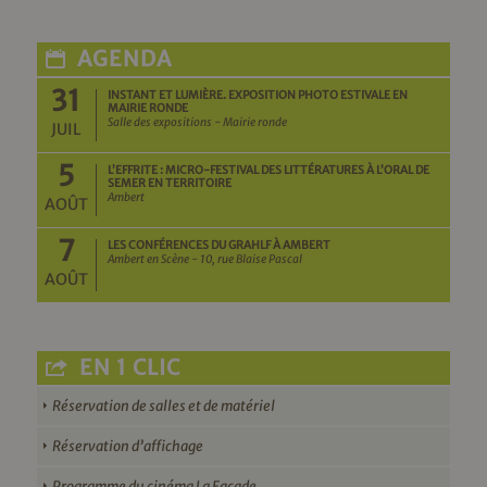
AGENDA
31
INSTANT ET LUMIÈRE. EXPOSITION PHOTO ESTIVALE EN
MAIRIE RONDE
Salle des expositions - Mairie ronde
JUIL
5
L’EFFRITE : MICRO-FESTIVAL DES LITTÉRATURES À L’ORAL DE
SEMER EN TERRITOIRE
Ambert
AOÛT
7
LES CONFÉRENCES DU GRAHLF À AMBERT
Ambert en Scène - 10, rue Blaise Pascal
AOÛT
EN 1 CLIC
Réservation de salles et de matériel
Réservation d’affichage
Programme du cinéma La Façade