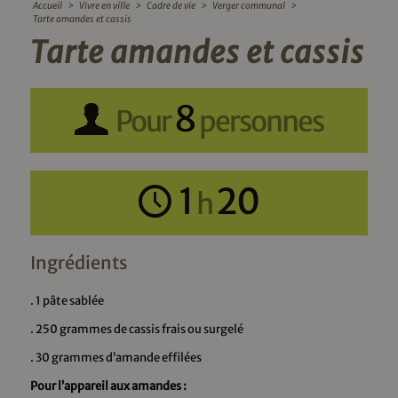
Accueil
>
Vivre en ville
>
Cadre de vie
>
Verger communal
>
Tarte amandes et cassis
Tarte amandes et cassis
8
Pour
personnes
1
20
h
Ingrédients
. 1 pâte sablée
. 250 grammes de cassis frais ou surgelé
. 30 grammes d’amande effilées
Pour l’appareil aux amandes :