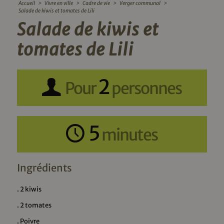
Accueil
>
Vivre en ville
>
Cadre de vie
>
Verger communal
>
Salade de kiwis et tomates de Lili
Salade de kiwis et
tomates de Lili
2
Pour
personnes
5
minutes
Ingrédients
. 2 kiwis
. 2 tomates
. Poivre