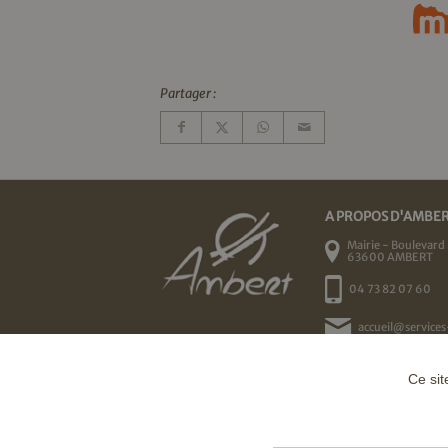
Partager :
A PROPOS D'AMBE
Mairie - Boulevard 
63600 AMBERT
04 73 82 07 60
accueil@services
Ce sit