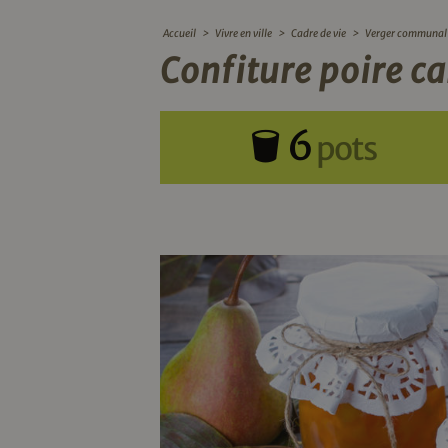
Accueil
>
Vivre en ville
>
Cadre de vie
>
Verger communal
Confiture poire c
6
pots