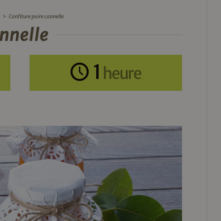
>
Confiture poire cannelle
annelle
1
heure