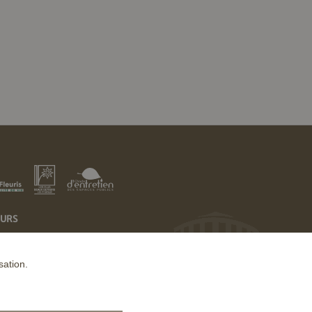
EURS
sation.