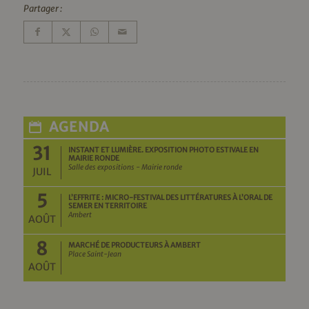
Partager :
AGENDA
31
INSTANT ET LUMIÈRE. EXPOSITION PHOTO ESTIVALE EN
MAIRIE RONDE
Salle des expositions - Mairie ronde
JUIL
5
L’EFFRITE : MICRO-FESTIVAL DES LITTÉRATURES À L’ORAL DE
SEMER EN TERRITOIRE
Ambert
AOÛT
8
MARCHÉ DE PRODUCTEURS À AMBERT
Place Saint-Jean
AOÛT