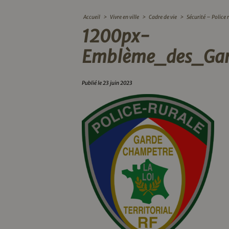
Accueil
>
Vivre en ville
>
Cadre de vie
>
Sécurité – Police 
1200px-
Emblème_des_Gar
Publié le 23 juin 2023