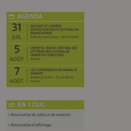
AGENDA
31
INSTANT ET LUMIÈRE.
EXPOSITION PHOTO ESTIVALE EN
MAIRIE RONDE
JUIL
Salle des expositions - Mairie ronde
5
L’EFFRITE : MICRO-FESTIVAL DES
LITTÉRATURES À L’ORAL DE
SEMER EN TERRITOIRE
AOÛT
Ambert
7
LES CONFÉRENCES DU GRAHLF À
AMBERT
Ambert en Scène - 10, rue Blaise
AOÛT
Pascal
EN 1 CLIC
Réservation de salles et de matériel
Réservation d’affichage