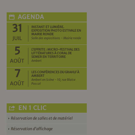
AGENDA
31
INSTANT ET LUMIÈRE.
EXPOSITION PHOTO ESTIVALE EN
MAIRIE RONDE
JUIL
Salle des expositions - Mairie ronde
5
L’EFFRITE : MICRO-FESTIVAL DES
LITTÉRATURES À L’ORAL DE
SEMER EN TERRITOIRE
AOÛT
Ambert
7
LES CONFÉRENCES DU GRAHLF À
AMBERT
Ambert en Scène - 10, rue Blaise
AOÛT
Pascal
EN 1 CLIC
Réservation de salles et de matériel
Réservation d’affichage