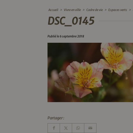
Accueil
>
Vivre en ville
>
Cadre de vie
>
Espaces verts
>
DSC_0145
Publié le 6 septembre 2018
Partager :