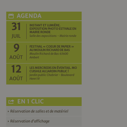
AGENDA
31
INSTANT ET LUMIÈRE.
EXPOSITION PHOTO ESTIVALE EN
MAIRIE RONDE
JUIL
Salle des expositions - Mairie ronde
9
FESTIVAL « COEUR DE PAPIER »
AU MOULIN RICHARD DE BAS
Moulin Richard de Bas 63600
AOÛT
Ambert
12
LES MERCREDIS EN ÉVENTAIL. MO
CUISHLE AU JARDIN PUBLIC !
Jardin public Chabrier - Boulevard
AOÛT
Henri IV
EN 1 CLIC
Réservation de salles et de matériel
Réservation d’affichage