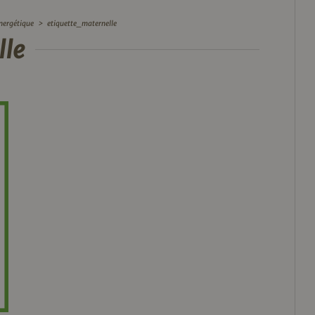
énergétique
>
etiquette_maternelle
lle