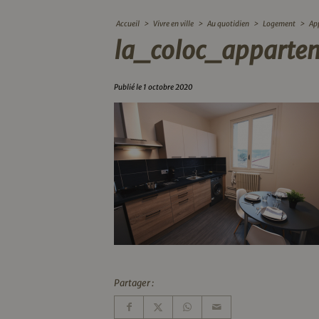
Accueil
>
Vivre en ville
>
Au quotidien
>
Logement
>
Ap
la_coloc_apparte
Publié le 1 octobre 2020
Partager :