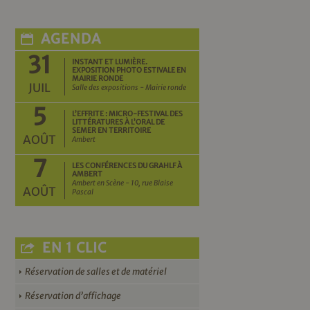
AGENDA
31
INSTANT ET LUMIÈRE.
EXPOSITION PHOTO ESTIVALE EN
MAIRIE RONDE
JUIL
Salle des expositions - Mairie ronde
5
L’EFFRITE : MICRO-FESTIVAL DES
LITTÉRATURES À L’ORAL DE
SEMER EN TERRITOIRE
AOÛT
Ambert
7
LES CONFÉRENCES DU GRAHLF À
AMBERT
Ambert en Scène - 10, rue Blaise
AOÛT
Pascal
EN 1 CLIC
Réservation de salles et de matériel
Réservation d’affichage