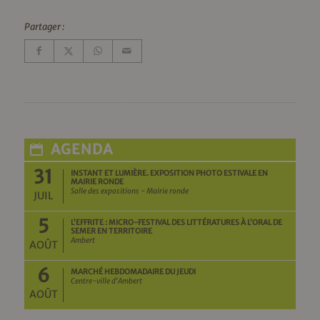
Partager :
AGENDA
31
INSTANT ET LUMIÈRE. EXPOSITION PHOTO ESTIVALE EN
MAIRIE RONDE
Salle des expositions - Mairie ronde
JUIL
5
L’EFFRITE : MICRO-FESTIVAL DES LITTÉRATURES À L’ORAL DE
SEMER EN TERRITOIRE
Ambert
AOÛT
6
MARCHÉ HEBDOMADAIRE DU JEUDI
Centre-ville d'Ambert
AOÛT